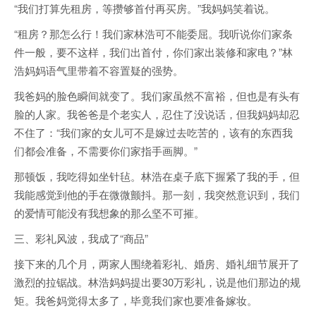
“我们打算先租房，等攒够首付再买房。”我妈妈笑着说。
“租房？那怎么行！我们家林浩可不能委屈。我听说你们家条
件一般，要不这样，我们出首付，你们家出装修和家电？”林
浩妈妈语气里带着不容置疑的强势。
我爸妈的脸色瞬间就变了。我们家虽然不富裕，但也是有头有
脸的人家。我爸爸是个老实人，忍住了没说话，但我妈妈却忍
不住了：“我们家的女儿可不是嫁过去吃苦的，该有的东西我
们都会准备，不需要你们家指手画脚。”
那顿饭，我吃得如坐针毡。林浩在桌子底下握紧了我的手，但
我能感觉到他的手在微微颤抖。那一刻，我突然意识到，我们
的爱情可能没有我想象的那么坚不可摧。
三、彩礼风波，我成了“商品”
接下来的几个月，两家人围绕着彩礼、婚房、婚礼细节展开了
激烈的拉锯战。林浩妈妈提出要30万彩礼，说是他们那边的规
矩。我爸妈觉得太多了，毕竟我们家也要准备嫁妆。