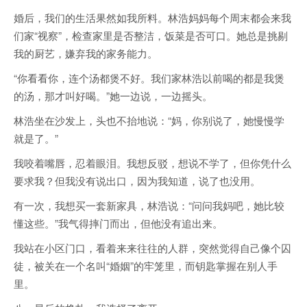
婚后，我们的生活果然如我所料。林浩妈妈每个周末都会来我
们家“视察”，检查家里是否整洁，饭菜是否可口。她总是挑剔
我的厨艺，嫌弃我的家务能力。
“你看看你，连个汤都煲不好。我们家林浩以前喝的都是我煲
的汤，那才叫好喝。”她一边说，一边摇头。
林浩坐在沙发上，头也不抬地说：“妈，你别说了，她慢慢学
就是了。”
我咬着嘴唇，忍着眼泪。我想反驳，想说不学了，但你凭什么
要求我？但我没有说出口，因为我知道，说了也没用。
有一次，我想买一套新家具，林浩说：“问问我妈吧，她比较
懂这些。”我气得摔门而出，但他没有追出来。
我站在小区门口，看着来来往往的人群，突然觉得自己像个囚
徒，被关在一个名叫“婚姻”的牢笼里，而钥匙掌握在别人手
里。