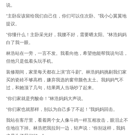
说。
“主卧应该留给我们自己住，你们可以住次卧。”我小心翼翼地
提议。
“你懂什么！主卧采光好，我腰不好，需要晒太阳。”林浩妈妈
白了我一眼。
林浩站在一旁，一言不发。我看向他，希望他能帮我说句话，
但他只是低着头玩手机。
装修期间，家里每天都在上演“宫斗剧”。林浩妈妈挑剔我们家
买的瓷砖不够高档，嫌弃我选的窗帘颜色太土。我妈妈气不
过，和她顶了几句，结果两人当场吵了起来。
“你们家就是穷酸命！”林浩妈妈大声说。
“你们家也就那样，别以为自己多了不起！”我妈妈回击。
我站在客厅里，看着两个女人像斗鸡一样互相攻击，眼泪止不
住地往下掉。林浩把我拉到一边，轻声说：“你别这样，我妈