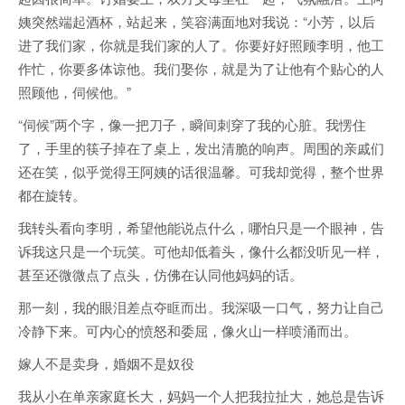
姨突然端起酒杯，站起来，笑容满面地对我说：“小芳，以后
进了我们家，你就是我们家的人了。你要好好照顾李明，他工
作忙，你要多体谅他。我们娶你，就是为了让他有个贴心的人
照顾他，伺候他。”
“伺候”两个字，像一把刀子，瞬间刺穿了我的心脏。我愣住
了，手里的筷子掉在了桌上，发出清脆的响声。周围的亲戚们
还在笑，似乎觉得王阿姨的话很温馨。可我却觉得，整个世界
都在旋转。
我转头看向李明，希望他能说点什么，哪怕只是一个眼神，告
诉我这只是一个玩笑。可他却低着头，像什么都没听见一样，
甚至还微微点了点头，仿佛在认同他妈妈的话。
那一刻，我的眼泪差点夺眶而出。我深吸一口气，努力让自己
冷静下来。可内心的愤怒和委屈，像火山一样喷涌而出。
嫁人不是卖身，婚姻不是奴役
我从小在单亲家庭长大，妈妈一个人把我拉扯大，她总是告诉