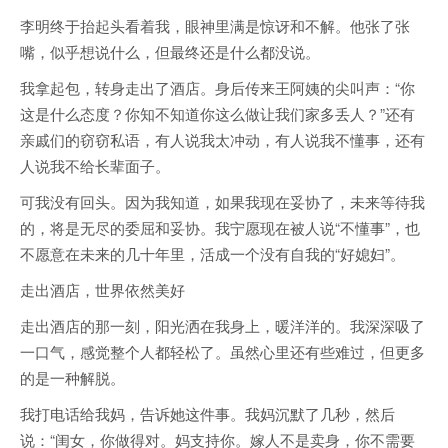
李明终于抬起头看着我，眼神里满是惊讶和不解。他张了张
嘴，似乎想说什么，但最终还是什么都没说。
我拿起包，转身走出了酒店。身后传来王阿姨的尖叫声：“你
这是什么态度？你知不知道你这么做让我们家多丢人？”还有
亲戚们的窃窃私语，有人说我太冲动，有人说我不懂事，还有
人说我不给长辈面子。
可我没有回头。因为我知道，如果我现在妥协了，未来等待我
的，将是无尽的委屈和妥协。我宁愿现在被人说“不懂事”，也
不愿意在未来的几十年里，活成一个没有自我的“好媳妇”。
走出酒店，世界依然美好
走出酒店的那一刻，阳光洒在我身上，暖洋洋的。我深深吸了
一口气，感觉整个人都轻松了。虽然心里还有些难过，但更多
的是一种解脱。
我打电话给我妈，告诉她这件事。我妈沉默了几秒，然后
说：“闺女，你做得对。妈支持你。嫁人不是卖身，你不需要