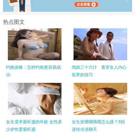
热点图文
约炮攻略：怎样约炮更容易成
泡妞三十六计 看穿女人内心
功
世界的技巧
女生需求最旺盛的年龄 女性多
女生发嗯嗯哦哦怎么接？3招
少岁性爱最旺盛
逆转冷淡聊天