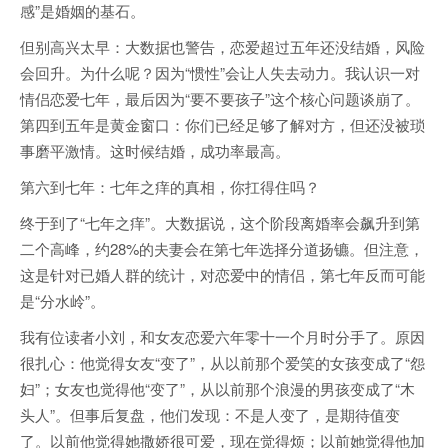
感”是婚姻的基石。
但别高兴太早：大数据也警告，恋爱超过五年还没结婚，风险
会回升。为什么呢？因为“惯性”会让人失去动力。我认识一对
情侣恋爱七年，最后因为“要不要孩子”这个核心问题谈崩了。
第四到五年是黄金窗口：你们已经足够了解对方，但还没被琐
事磨平激情。这时候结婚，成功率最高。
第六到七年：七年之痒的真相，你扛得住吗？
终于到了“七年之痒”。大数据说，这个阶段离婚率会飙升到第
二个高峰，约28%的夫妻会在第七年选择分道扬镳。但注意，
这是针对已婚人群的统计，对恋爱中的情侣，第七年反而可能
是“分水岭”。
我有位读者小刘，和女友恋爱六年零十一个月时分手了。原因
很扎心：他觉得女友“变了”，从以前那个爱笑的女孩变成了“怨
妇”；女友也觉得他“变了”，从以前那个浪漫的男孩变成了“木
头人”。但事后复盘，他们发现：不是人变了，是期待值变
了。以前他觉得她撒娇很可爱，现在觉得烦；以前她觉得他加