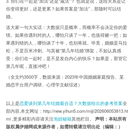
3. 你们在一起是“加法”还是“减法”？ 也就是说，这段关系是让
你变得更好，还是更累？如果答案是“加法”，那随时可以结
婚。
送大家一句大实话：大数据只是概率，而概率不会决定你的爱
情。如果你遇到对的人，哪怕只谈了一年，也值得赌一把；如
果遇到错的人，哪怕谈了十年，也别将就。毕竟，婚姻是马拉
松，不是百米冲刺。与其被“第几年结婚”绑架，不如认真感
受：你们在一起时，是不是发自内心的快乐？如果是，那管它
第几年呢，直接冲吧！
（全文约3500字，数据来源：2023年中国婚姻家庭报告、某
婚恋平台用户调研、心理学文献综述）
以上是
恋爱谈到第几年结婚最合适？大数据给出的参考答案
全
部内容,本文网址：http://new.yihun5.com/miji/202606053813.ht
ml ,更多精彩内容请关注
泡妞秘籍
其他栏目。
声明：本站所有
版权属伊婚网或来源作者，如需转载请注明出处（编辑：）