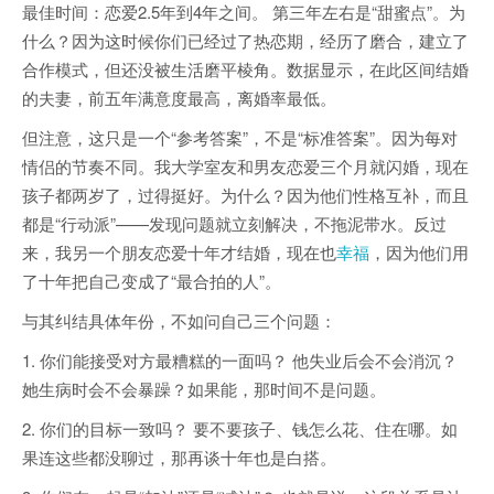
最佳时间：恋爱2.5年到4年之间。 第三年左右是“甜蜜点”。为
什么？因为这时候你们已经过了热恋期，经历了磨合，建立了
合作模式，但还没被生活磨平棱角。数据显示，在此区间结婚
的夫妻，前五年满意度最高，离婚率最低。
但注意，这只是一个“参考答案”，不是“标准答案”。因为每对
情侣的节奏不同。我大学室友和男友恋爱三个月就闪婚，现在
孩子都两岁了，过得挺好。为什么？因为他们性格互补，而且
都是“行动派”——发现问题就立刻解决，不拖泥带水。反过
来，我另一个朋友恋爱十年才结婚，现在也
幸福
，因为他们用
了十年把自己变成了“最合拍的人”。
与其纠结具体年份，不如问自己三个问题：
1. 你们能接受对方最糟糕的一面吗？ 他失业后会不会消沉？
她生病时会不会暴躁？如果能，那时间不是问题。
2. 你们的目标一致吗？ 要不要孩子、钱怎么花、住在哪。如
果连这些都没聊过，那再谈十年也是白搭。