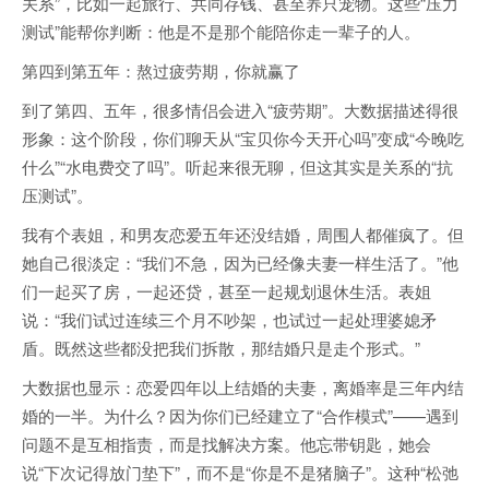
关系”，比如一起旅行、共同存钱、甚至养只宠物。这些“压力
测试”能帮你判断：他是不是那个能陪你走一辈子的人。
第四到第五年：熬过疲劳期，你就赢了
到了第四、五年，很多情侣会进入“疲劳期”。大数据描述得很
形象：这个阶段，你们聊天从“宝贝你今天开心吗”变成“今晚吃
什么”“水电费交了吗”。听起来很无聊，但这其实是关系的“抗
压测试”。
我有个表姐，和男友恋爱五年还没结婚，周围人都催疯了。但
她自己很淡定：“我们不急，因为已经像夫妻一样生活了。”他
们一起买了房，一起还贷，甚至一起规划退休生活。表姐
说：“我们试过连续三个月不吵架，也试过一起处理婆媳矛
盾。既然这些都没把我们拆散，那结婚只是走个形式。”
大数据也显示：恋爱四年以上结婚的夫妻，离婚率是三年内结
婚的一半。为什么？因为你们已经建立了“合作模式”——遇到
问题不是互相指责，而是找解决方案。他忘带钥匙，她会
说“下次记得放门垫下”，而不是“你是不是猪脑子”。这种“松弛