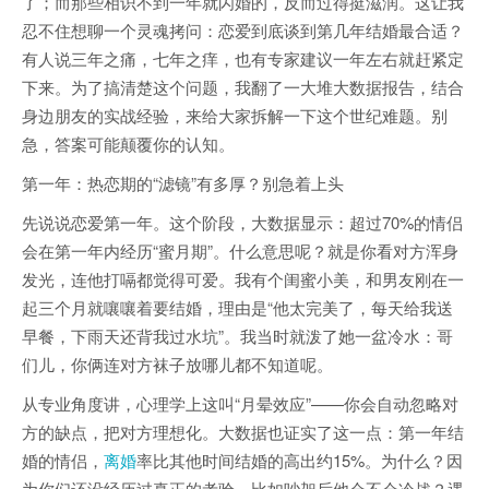
了；而那些相识不到一年就闪婚的，反而过得挺滋润。这让我
忍不住想聊一个灵魂拷问：恋爱到底谈到第几年结婚最合适？
有人说三年之痛，七年之痒，也有专家建议一年左右就赶紧定
下来。为了搞清楚这个问题，我翻了一大堆大数据报告，结合
身边朋友的实战经验，来给大家拆解一下这个世纪难题。别
急，答案可能颠覆你的认知。
第一年：热恋期的“滤镜”有多厚？别急着上头
先说说恋爱第一年。这个阶段，大数据显示：超过70%的情侣
会在第一年内经历“蜜月期”。什么意思呢？就是你看对方浑身
发光，连他打嗝都觉得可爱。我有个闺蜜小美，和男友刚在一
起三个月就嚷嚷着要结婚，理由是“他太完美了，每天给我送
早餐，下雨天还背我过水坑”。我当时就泼了她一盆冷水：哥
们儿，你俩连对方袜子放哪儿都不知道呢。
从专业角度讲，心理学上这叫“月晕效应”——你会自动忽略对
方的缺点，把对方理想化。大数据也证实了这一点：第一年结
婚的情侣，
离婚
率比其他时间结婚的高出约15%。为什么？因
为你们还没经历过真正的考验。比如吵架后他会不会冷战？遇