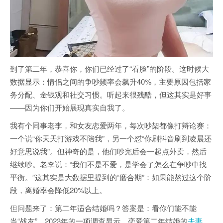
到了第二年，恭喜你，你们已经过了“看脸”的阶段。这时候大
数据显示：情侣之间的争吵频率会飙升40%，主要原因包括家
务分配、金钱观和社交习惯。听起来很残酷，但这其实是好事
——因为你们开始展现真实自我了。
我有个同事老李，和女友恋爱两年，每次吵架都像打辩论赛：
一个说“你天天打游戏不陪我”，另一个怼“你刷抖音刷到凌晨还
好意思说我”。但神奇的是，他们吵完后会一起点外卖，然后
继续吵。老李说：“我们不是不爱，是学会了怎么在争吵中找
平衡。”这其实是大数据里提到的“磨合期”：如果能熬过这个阶
段，离婚率会降低20%以上。
但问题来了：第二年适合结婚吗？答案是：看你们能不能
当“战友”。2023年的一项调查显示，恋爱第二年结婚的
夫妻
，