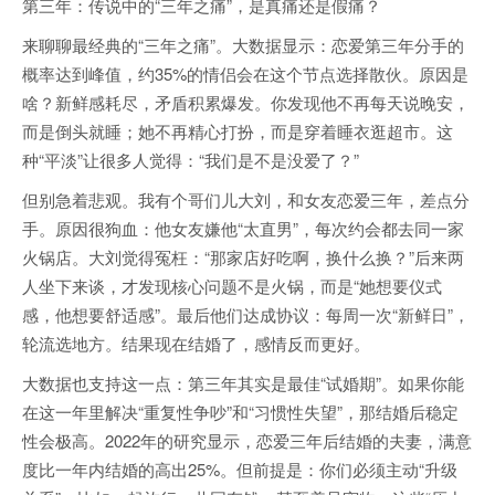
第三年：传说中的“三年之痛”，是真痛还是假痛？
来聊聊最经典的“三年之痛”。大数据显示：恋爱第三年分手的
概率达到峰值，约35%的情侣会在这个节点选择散伙。原因是
啥？新鲜感耗尽，矛盾积累爆发。你发现他不再每天说晚安，
而是倒头就睡；她不再精心打扮，而是穿着睡衣逛超市。这
种“平淡”让很多人觉得：“我们是不是没爱了？”
但别急着悲观。我有个哥们儿大刘，和女友恋爱三年，差点分
手。原因很狗血：他女友嫌他“太直男”，每次约会都去同一家
火锅店。大刘觉得冤枉：“那家店好吃啊，换什么换？”后来两
人坐下来谈，才发现核心问题不是火锅，而是“她想要仪式
感，他想要舒适感”。最后他们达成协议：每周一次“新鲜日”，
轮流选地方。结果现在结婚了，感情反而更好。
大数据也支持这一点：第三年其实是最佳“试婚期”。如果你能
在这一年里解决“重复性争吵”和“习惯性失望”，那结婚后稳定
性会极高。2022年的研究显示，恋爱三年后结婚的夫妻，满意
度比一年内结婚的高出25%。但前提是：你们必须主动“升级