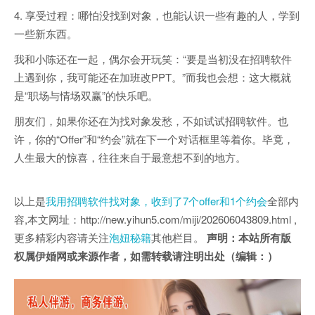
4. 享受过程：哪怕没找到对象，也能认识一些有趣的人，学到
一些新东西。
我和小陈还在一起，偶尔会开玩笑：“要是当初没在招聘软件
上遇到你，我可能还在加班改PPT。”而我也会想：这大概就
是“职场与情场双赢”的快乐吧。
朋友们，如果你还在为找对象发愁，不如试试招聘软件。也
许，你的“Offer”和“约会”就在下一个对话框里等着你。毕竟，
人生最大的惊喜，往往来自于最意想不到的地方。
以上是
我用招聘软件找对象，收到了7个offer和1个约会
全部内
容,本文网址：http://new.yihun5.com/miji/202606043809.html ,
更多精彩内容请关注
泡妞秘籍
其他栏目。
声明：本站所有版
权属伊婚网或来源作者，如需转载请注明出处（编辑：）