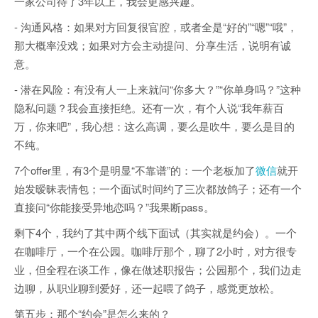
一家公司待了3年以上，我会更感兴趣。
- 沟通风格：如果对方回复很官腔，或者全是“好的”“嗯”“哦”，
那大概率没戏；如果对方会主动提问、分享生活，说明有诚
意。
- 潜在风险：有没有人一上来就问“你多大？”“你单身吗？”这种
隐私问题？我会直接拒绝。还有一次，有个人说“我年薪百
万，你来吧”，我心想：这么高调，要么是吹牛，要么是目的
不纯。
7个offer里，有3个是明显“不靠谱”的：一个老板加了
微信
就开
始发暧昧表情包；一个面试时间约了三次都放鸽子；还有一个
直接问“你能接受异地恋吗？”我果断pass。
剩下4个，我约了其中两个线下面试（其实就是约会）。一个
在咖啡厅，一个在公园。咖啡厅那个，聊了2小时，对方很专
业，但全程在谈工作，像在做述职报告；公园那个，我们边走
边聊，从职业聊到爱好，还一起喂了鸽子，感觉更放松。
第五步：那个“约会”是怎么来的？