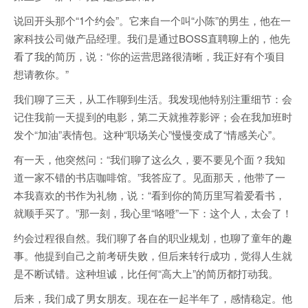
说回开头那个“1个约会”。它来自一个叫“小陈”的男生，他在一
家科技公司做产品经理。我们是通过BOSS直聘聊上的，他先
看了我的简历，说：“你的运营思路很清晰，我正好有个项目
想请教你。”
我们聊了三天，从工作聊到生活。我发现他特别注重细节：会
记住我前一天提到的电影，第二天就推荐影评；会在我加班时
发个“加油”表情包。这种“职场关心”慢慢变成了“情感关心”。
有一天，他突然问：“我们聊了这么久，要不要见个面？我知
道一家不错的书店咖啡馆。”我答应了。见面那天，他带了一
本我喜欢的书作为礼物，说：“看到你的简历里写着爱看书，
就顺手买了。”那一刻，我心里“咯噔”一下：这个人，太会了！
约会过程很自然。我们聊了各自的职业规划，也聊了童年的趣
事。他提到自己之前考研失败，但后来转行成功，觉得人生就
是不断试错。这种坦诚，比任何“高大上”的简历都打动我。
后来，我们成了男女朋友。现在在一起半年了，感情稳定。他