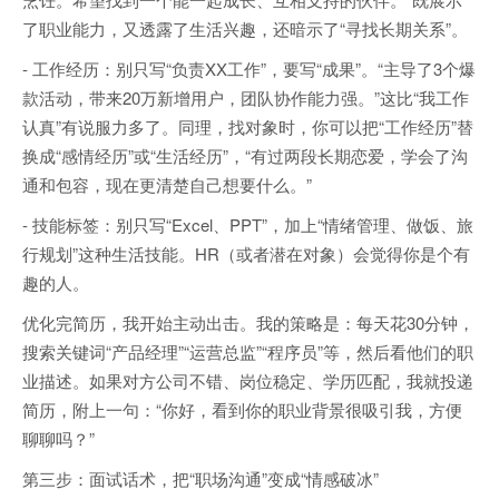
了职业能力，又透露了生活兴趣，还暗示了“寻找长期关系”。
- 工作经历：别只写“负责XX工作”，要写“成果”。“主导了3个爆
款活动，带来20万新增用户，团队协作能力强。”这比“我工作
认真”有说服力多了。同理，找对象时，你可以把“工作经历”替
换成“感情经历”或“生活经历”，“有过两段长期恋爱，学会了沟
通和包容，现在更清楚自己想要什么。”
- 技能标签：别只写“Excel、PPT”，加上“情绪管理、做饭、旅
行规划”这种生活技能。HR（或者潜在对象）会觉得你是个有
趣的人。
优化完简历，我开始主动出击。我的策略是：每天花30分钟，
搜索关键词“产品经理”“运营总监”“程序员”等，然后看他们的职
业描述。如果对方公司不错、岗位稳定、学历匹配，我就投递
简历，附上一句：“你好，看到你的职业背景很吸引我，方便
聊聊吗？”
第三步：面试话术，把“职场沟通”变成“情感破冰”