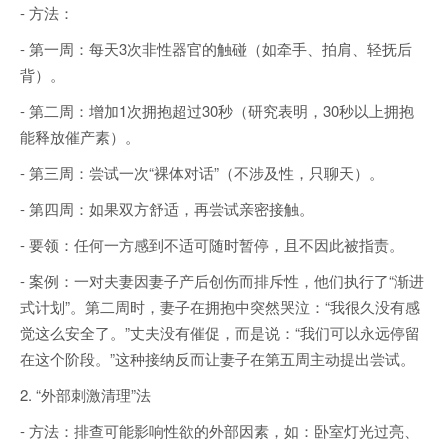
- 方法：
- 第一周：每天3次非性器官的触碰（如牵手、拍肩、轻抚后
背）。
- 第二周：增加1次拥抱超过30秒（研究表明，30秒以上拥抱
能释放催产素）。
- 第三周：尝试一次“裸体对话”（不涉及性，只聊天）。
- 第四周：如果双方舒适，再尝试亲密接触。
- 要领：任何一方感到不适可随时暂停，且不因此被指责。
- 案例：一对夫妻因妻子产后创伤而排斥性，他们执行了“渐进
式计划”。第二周时，妻子在拥抱中突然哭泣：“我很久没有感
觉这么安全了。”丈夫没有催促，而是说：“我们可以永远停留
在这个阶段。”这种接纳反而让妻子在第五周主动提出尝试。
2. “外部刺激清理”法
- 方法：排查可能影响性欲的外部因素，如：卧室灯光过亮、