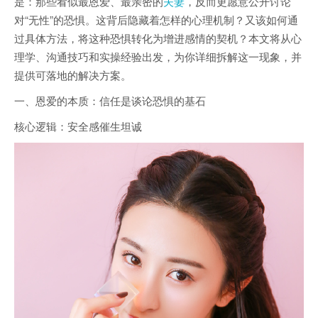
是：那些看似最恩爱、最亲密的
夫妻
，反而更愿意公开讨论
对“无性”的恐惧。这背后隐藏着怎样的心理机制？又该如何通
过具体方法，将这种恐惧转化为增进感情的契机？本文将从心
理学、沟通技巧和实操经验出发，为你详细拆解这一现象，并
提供可落地的解决方案。
一、恩爱的本质：信任是谈论恐惧的基石
核心逻辑：安全感催生坦诚