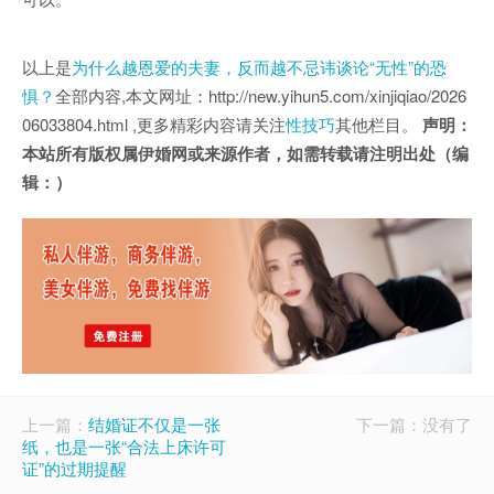
以上是
为什么越恩爱的夫妻，反而越不忌讳谈论“无性”的恐
惧？
全部内容,本文网址：http://new.yihun5.com/xinjiqiao/2026
06033804.html ,更多精彩内容请关注
性技巧
其他栏目。
声明：
本站所有版权属伊婚网或来源作者，如需转载请注明出处（编
辑：）
上一篇：
结婚证不仅是一张
下一篇：没有了
纸，也是一张“合法上床许可
证”的过期提醒