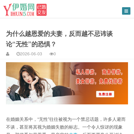
为什么越恩爱的夫妻，反而越不忌讳谈
论“无性”的恐惧？
2026-06-03
0
在婚姻关系中，“无性”往往被视为一个禁忌话题，许多人避而
不谈，甚至将其视为婚姻失败的标志。一个令人惊讶的现象