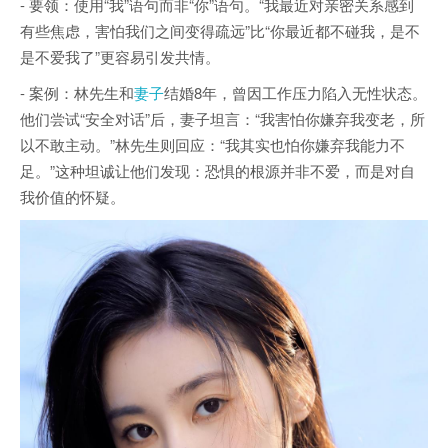
- 要领：使用“我”语句而非“你”语句。“我最近对亲密关系感到
有些焦虑，害怕我们之间变得疏远”比“你最近都不碰我，是不
是不爱我了”更容易引发共情。
- 案例：林先生和
妻子
结婚8年，曾因工作压力陷入无性状态。
他们尝试“安全对话”后，妻子坦言：“我害怕你嫌弃我变老，所
以不敢主动。”林先生则回应：“我其实也怕你嫌弃我能力不
足。”这种坦诚让他们发现：恐惧的根源并非不爱，而是对自
我价值的怀疑。