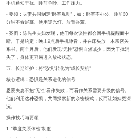
手机通知干扰、睡前争吵、工作压力。
- 要领：夫妻共同制定“卧室规则”，如：卧室不办公、睡前30
分钟不看屏幕、使用暖光灯、放置香薰。
- 案例：陈先生夫妇发现，他们每次谈性都会因手机提醒而中
断。于是约定：晚上9点后手机静音，并在床头放一本亲密关
系书。两个月后，他们发现“无性”恐惧自然减少，因为干扰消
失了，身体更容易进入放松状态。
五、长期维护：将“恐惧”转化为“成长契机”
核心逻辑：恐惧是关系进化的信号
恩爱夫妻不把“无性”看作失败，而看作关系需要升级的信号。
他们利用这种恐惧，共同探索新的亲密模式，反而让婚姻更深
沉。
操作技巧与要领
1. “季度关系体检”制度