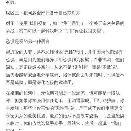
有效。
误区三：把问题全部归咎于自己或对方
纠正：使用“我们视角”，如：“我们遇到了一个关于亲密关系的
挑战，我们可以一起解决吗？”而非“你让我很失望”。
恐惧是爱的另一种语言
越恩爱的夫妻，越不忌讳谈论“无性”恐惧，并非因为他们没有
恐惧，而是因为他们选择了用恐惧作为桥梁，而非鸿沟。他们
深知：真正破坏关系的，从来不是“没有性”，而是“不敢说”。
当夫妻能够安全地分享软弱、陪伴彼此面对未知时，恐惧便不
再是威胁，而是深化连接的邀请函。
在婚姻的长河中，无性期可能是一段湍流，也可能是一段浅
滩。但如果你学会用信任划桨、用沟通掌舵、用行动护航，你
会发现：那些让你害怕的“无性”时刻，反而成了你们重新定义
亲密关系的最美机遇。最好的婚姻不是没有恐惧，而是当恐惧
来临时，你们依然选择手牵手，凝视它，然后一起说：“我们
可以。”