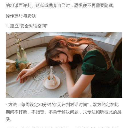
的坦诚而评判、贬低或抛弃自己时，恐惧便不再需要隐藏。
操作技巧与要领
1. 建立“安全对话空间”
- 方法：每周设定30分钟的“无评判对话时间”，双方约定在此
期间不打断、不指责、不急于解决问题，只专注倾听彼此的感
受。