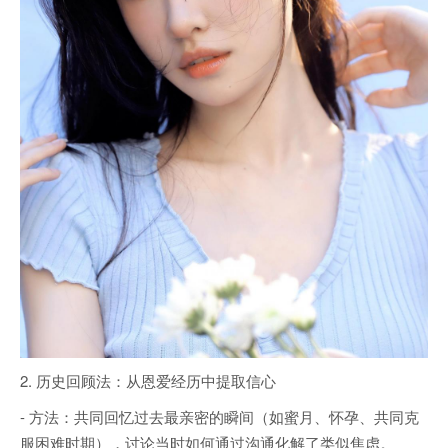
2. 历史回顾法：从恩爱经历中提取信心
- 方法：共同回忆过去最亲密的瞬间（如蜜月、怀孕、共同克
服困难时期），讨论当时如何通过沟通化解了类似焦虑。