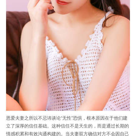
恩爱夫妻之所以不忌讳谈论“无性”恐惧，根本原因在于他们建
立了深厚的信任基础。这种信任不是天生的，而是通过长期的
情感积累和有效沟通构建的。当夫妻双方确信对方不会因自己