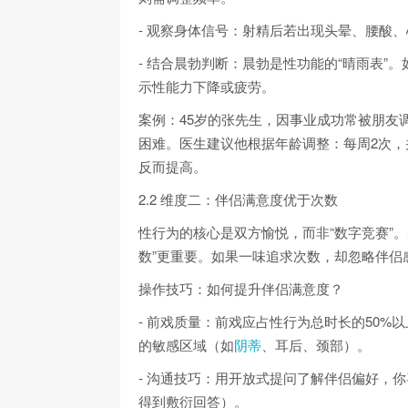
- 观察身体信号：射精后若出现头晕、腰酸
- 结合晨勃判断：晨勃是性功能的“晴雨表
示性能力下降或疲劳。
案例：45岁的张先生，因事业成功常被朋友
困难。医生建议他根据年龄调整：每周2次
反而提高。
2.2 维度二：伴侣满意度优于次数
性行为的核心是双方愉悦，而非“数字竞赛”。
数”更重要。如果一味追求次数，却忽略伴侣
操作技巧：如何提升伴侣满意度？
- 前戏质量：前戏应占性行为总时长的50%
的敏感区域（如
阴蒂
、耳后、颈部）。
- 沟通技巧：用开放式提问了解伴侣偏好，你
得到敷衍回答）。