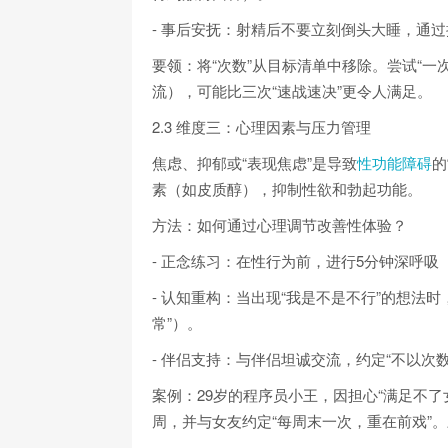
- 事后安抚：射精后不要立刻倒头大睡，通
要领：将“次数”从目标清单中移除。尝试“一
流），可能比三次“速战速决”更令人满足。
2.3 维度三：心理因素与压力管理
焦虑、抑郁或“表现焦虑”是导致
性功能障碍
的
素（如皮质醇），抑制性欲和勃起功能。
方法：如何通过心理调节改善性体验？
- 正念练习：在性行为前，进行5分钟深呼吸
- 认知重构：当出现“我是不是不行”的想法
常”）。
- 伴侣支持：与伴侣坦诚交流，约定“不以次
案例：29岁的程序员小王，因担心“满足不
周，并与女友约定“每周末一次，重在前戏”