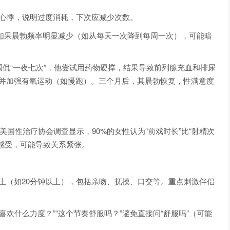
、心悸，说明过度消耗，下次应减少次数。
”。如果晨勃频率明显减少（如从每天一次降到每周一次），可能暗
调侃“一夜七次”，他尝试用药物硬撑，结果导致前列腺充血和排尿
，并加强有氧运动（如慢跑）。三个月后，其晨勃恢复，性满意度
美国性治疗协会调查显示，90%的女性认为“前戏时长”比“射精次
感受，可能导致关系紧张。
以上（如20分钟以上），包括亲吻、抚摸、口交等。重点刺激伴侣
喜欢什么力度？”“这个节奏舒服吗？”避免直接问“舒服吗”（可能