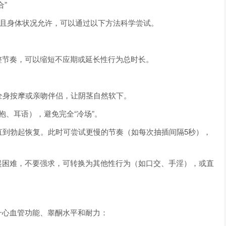
”
愿且身体状况允许，可以通过以下方法科学尝试。
整节奏，可以缩短不应期或延长性行为总时长。
用全身按摩或亲吻伴侣，让阴茎自然软下。
拥抱、耳语），避免完全“冷场”。
，直到勃起恢复。此时可尝试更慢的节奏（如每次抽插间隔5秒），
起困难，不要强求，可转换为其他性行为（如口交、手淫），或直
升心血管功能、睾酮水平和耐力：