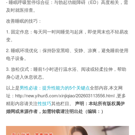
- 睡眠呼吸暂停综合征：与勃起功能障碍（ED）高度相关，需
及时就医排查。
改善睡眠的技巧：
1. 固定作息：每天同一时间睡觉与起床，即使周末也不轻易改
变。
2. 睡眠环境优化：保持卧室黑暗、安静、凉爽，避免睡前使用
电子设备。
3. 放松仪式：睡前1小时进行温水浴、阅读或轻柔拉伸，帮助
身心进入休息状态。
以上是
男性必读：提升性能力的5个关键点
全部内容,本文网
址：http://new.yihun5.com/xinjiqiao/202603113556.html ,更多
精彩内容请关注
性技巧
其他栏目。
声明：本站所有版权属伊
婚网或来源作者，如需转载请注明出处（编辑：）