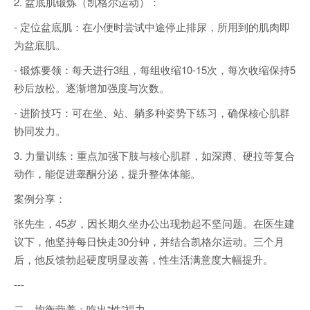
2. 盆底肌锻炼（凯格尔运动）：
- 定位盆底肌：在小便时尝试中途停止排尿，所用到的肌肉即
为盆底肌。
- 锻炼要领：每天进行3组，每组收缩10-15次，每次收缩保持5
秒后放松。逐渐增加强度与次数。
- 进阶技巧：可在坐、站、躺多种姿势下练习，确保核心肌群
协同发力。
3. 力量训练：重点加强下肢与核心肌群，如深蹲、硬拉等复合
动作，能促进睾酮分泌，提升整体体能。
案例分享：
张先生，45岁，因长期久坐办公出现勃起不坚问题。在医生建
议下，他坚持每日快走30分钟，并结合凯格尔运动。三个月
后，他反馈勃起硬度明显改善，性生活满意度大幅提升。
---
二、均衡营养：吃出“性”福力