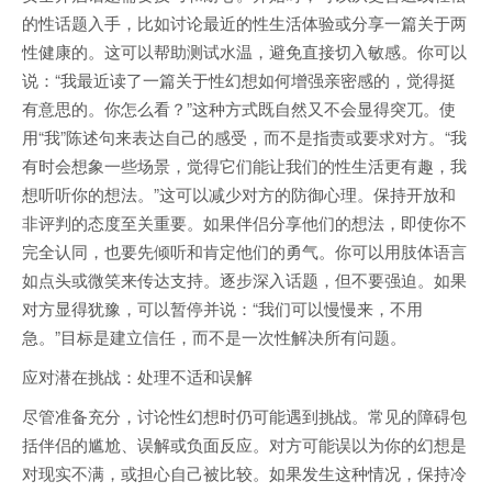
的性话题入手，比如讨论最近的性生活体验或分享一篇关于两
性健康的。这可以帮助测试水温，避免直接切入敏感。你可以
说：“我最近读了一篇关于性幻想如何增强亲密感的，觉得挺
有意思的。你怎么看？”这种方式既自然又不会显得突兀。使
用“我”陈述句来表达自己的感受，而不是指责或要求对方。“我
有时会想象一些场景，觉得它们能让我们的性生活更有趣，我
想听听你的想法。”这可以减少对方的防御心理。保持开放和
非评判的态度至关重要。如果伴侣分享他们的想法，即使你不
完全认同，也要先倾听和肯定他们的勇气。你可以用肢体语言
如点头或微笑来传达支持。逐步深入话题，但不要强迫。如果
对方显得犹豫，可以暂停并说：“我们可以慢慢来，不用
急。”目标是建立信任，而不是一次性解决所有问题。
应对潜在挑战：处理不适和误解
尽管准备充分，讨论性幻想时仍可能遇到挑战。常见的障碍包
括伴侣的尴尬、误解或负面反应。对方可能误以为你的幻想是
对现实不满，或担心自己被比较。如果发生这种情况，保持冷