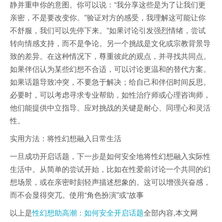
静并重申你的意图。你可以说：“我分享这些是为了让我们更
亲密，不是要改变你。”验证对方的感受，我理解这可能让你
不舒服，我们可以先停下来。”如果讨论引发强烈情绪，尝试
转向情感支持，而不是争论。另一个挑战是文化或宗教背景导
致的差异。在这种情况下，尊重彼此的观点，并寻找共同点。
如果伴侣认为某些幻想不合适，可以讨论更温和的替代方案。
如果话题导致冲突，不要急于解决；给自己和伴侣时间反思。
必要时，可以考虑寻求专业帮助，如性治疗师或心理咨询师，
他们能提供中立指导。应对挑战的关键是耐心、同理心和灵活
性。
实用方法：将性幻想融入日常生活
一旦成功开启话题，下一步是如何安全地将性幻想融入实际性
生活中。从简单的尝试开始，比如在性爱前讨论一个共同的幻
想场景，或在亲密时刻轻声描述想象的。这可以增强兴奋感，
而不会显得突兀。使用“角色扮演”或“故事
以上是
性幻想助高潮：如何安全开启话题
全部内容,本文网