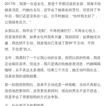
2017年，我第一次追女生。那是个开朗活泼的女孩，我每天给
她发消息，约她出去玩，还学会了她喜欢的烹饪。但坚持了半
年后，我们还是没有在一起。分手时她说：“你对我太好了，
让我很有压力。”
从那以后，我学会了“克制”。不再死缠烂打，不再全心投入，
而是保持距离。如果女生对我有兴趣，我就回应；如果她没兴
趣，我也绝不主动。我发现自己变成了那种“不主动、不拒
绝、不负责”的人。
去年，我遇到了一个让我心动的女孩。按照以前的性格，我肯
定会疯狂追求。但这次，我只是偶尔给她发发消息，约她喝喝
咖啡，从不表达太多感情。结果三个月后，她主动约我出去，
说喜欢我的成熟稳重。
那一刻我突然明白，原来不主动也是一种策略。当你不再那么
急切地想要得到，反而更容易得到。现在的男生不是不想追，
而是学会了用更聪明的方式去争取。
六、社会变迁下的爱情观