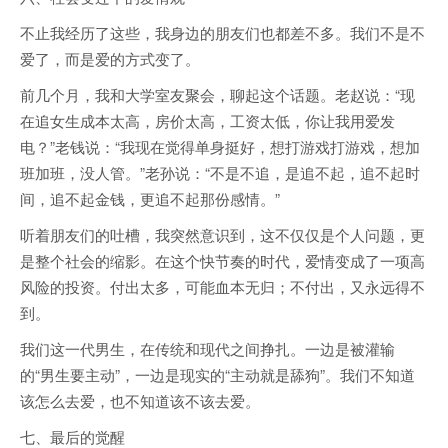
不止我经历了这些，我身边的朋友们也都差不多。我们不是不
爱了，而是爱的方式变了。
前几个月，我和大学室友聚会，聊起这个话题。老赵说：“现
在追女生成本太高，房价太高，工资太低，你让我用爱发
电？”老钱说：“我现在觉得单身挺好，想打游戏打游戏，想加
班加班，没人管。”老孙说：“不是不追，是追不起，追不起时
间，追不起金钱，更追不起那份感情。”
听着朋友们的吐槽，我突然意识到，这不仅仅是个人问题，更
是整个社会的缩影。在这个快节奏的时代，爱情变成了一项高
风险的投资。付出太多，可能血本无归；不付出，又永远得不
到。
我们这一代男生，在传统和现代之间挣扎。一边是被灌输
的“男生要主动”，一边是现实的“主动就是舔狗”。我们不知道
该怎么去爱，也不知道该不该去爱。
七、最后的觉醒