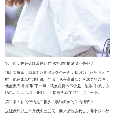
第一条：你是否经常感到伴侣对你的情绪漠不关心？
我盯着屏幕，脑海中浮现出无数个画面：我因为工作压力大哭
时，他递来纸巾却不说一句话；我兴高采烈分享成功的喜悦，
他面无表情地“哦”了一声；我抱怨身体不舒服，他敷衍地说“多
喝热水”……我闭上眼睛，手指颤抖着在“是”上点了一下。
第二条：你的伴侣是否很少主动询问你的生活细节？
这让我想起上个月我出差三天，回来后他连我去了哪个城市都