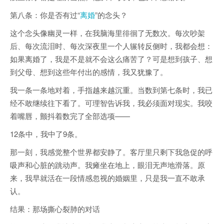
第八条：你是否有过“
离婚
”的念头？
这个念头像幽灵一样，在我脑海里徘徊了无数次。每次吵架
后、每次流泪时、每次深夜里一个人辗转反侧时，我都会想：
如果离婚了，我是不是就不会这么痛苦了？可是想到孩子、想
到父母、想到这些年付出的感情，我又犹豫了。
我一条一条地对着，手指越来越沉重。当数到第七条时，我已
经不敢继续往下看了。可理智告诉我，我必须面对现实。我咬
着嘴唇，颤抖着数完了全部选项——
12条中，我中了9条。
那一刻，我感觉整个世界都安静了。客厅里只剩下我急促的呼
吸声和心脏的跳动声。我瘫坐在地上，眼泪无声地滑落。原
来，我早就活在一段情感忽视的婚姻里，只是我一直不敢承
认。
结果：那场撕心裂肺的对话