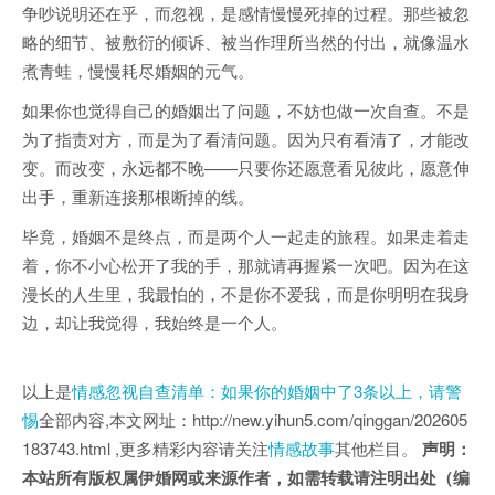
争吵说明还在乎，而忽视，是感情慢慢死掉的过程。那些被忽
略的细节、被敷衍的倾诉、被当作理所当然的付出，就像温水
煮青蛙，慢慢耗尽婚姻的元气。
如果你也觉得自己的婚姻出了问题，不妨也做一次自查。不是
为了指责对方，而是为了看清问题。因为只有看清了，才能改
变。而改变，永远都不晚——只要你还愿意看见彼此，愿意伸
出手，重新连接那根断掉的线。
毕竟，婚姻不是终点，而是两个人一起走的旅程。如果走着走
着，你不小心松开了我的手，那就请再握紧一次吧。因为在这
漫长的人生里，我最怕的，不是你不爱我，而是你明明在我身
边，却让我觉得，我始终是一个人。
以上是
情感忽视自查清单：如果你的婚姻中了3条以上，请警
惕
全部内容,本文网址：http://new.yihun5.com/qinggan/202605
183743.html ,更多精彩内容请关注
情感故事
其他栏目。
声明：
本站所有版权属伊婚网或来源作者，如需转载请注明出处（编