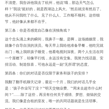
不清楚。我告诉他我去了杭州，他说“哦，那边天气怎么
样？”我说“挺好的，就是西湖边上风大。”然后就没有然后了。
他从不问我吃了什么、见了什么人、工作顺不顺利。这些细
节，他好像从来都不在乎。
第三条：你是否感觉自己像在演独角戏？
这个念头涌上来的瞬间，我鼻子一酸。是啊，这场婚姻里，我
就像个自导自演的演员。每天早上我给他准备早餐，他吃完就
出门；晚上我哄孩子睡觉，他看电视到深夜。两个人生活在同
一个屋檐下，却像平行线，永远没有交集。我努力找话题、安
排活动、制造惊喜，可他永远是一副“无所谓”的态度。
第四条：你们的对话是否仅限于家务和孩子的安排？
我翻了翻手机聊天记录，最近一个月，我们的对话几乎全
是：“孩子作业写了没？”“明天交物业费。”“周末去超市什么时
间？”……除了这些，再没有任何关于感情、梦想、烦恼的交
流。我们像是合租的室友，唯一的共同话题就是生活琐事。