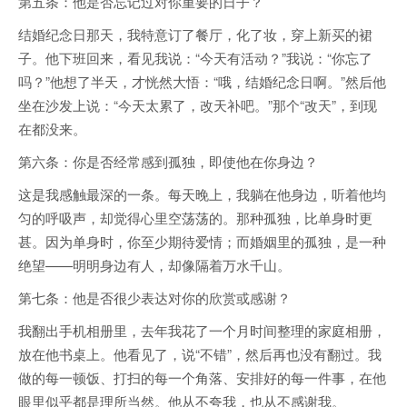
第五条：他是否忘记过对你重要的日子？
结婚纪念日那天，我特意订了餐厅，化了妆，穿上新买的裙
子。他下班回来，看见我说：“今天有活动？”我说：“你忘了
吗？”他想了半天，才恍然大悟：“哦，结婚纪念日啊。”然后他
坐在沙发上说：“今天太累了，改天补吧。”那个“改天”，到现
在都没来。
第六条：你是否经常感到孤独，即使他在你身边？
这是我感触最深的一条。每天晚上，我躺在他身边，听着他均
匀的呼吸声，却觉得心里空荡荡的。那种孤独，比单身时更
甚。因为单身时，你至少期待爱情；而婚姻里的孤独，是一种
绝望——明明身边有人，却像隔着万水千山。
第七条：他是否很少表达对你的欣赏或感谢？
我翻出手机相册里，去年我花了一个月时间整理的家庭相册，
放在他书桌上。他看见了，说“不错”，然后再也没有翻过。我
做的每一顿饭、打扫的每一个角落、安排好的每一件事，在他
眼里似乎都是理所当然。他从不夸我，也从不感谢我。