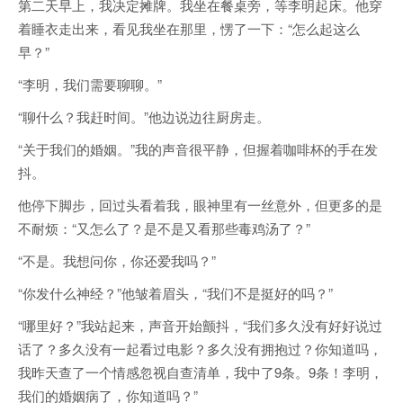
第二天早上，我决定摊牌。我坐在餐桌旁，等李明起床。他穿
着睡衣走出来，看见我坐在那里，愣了一下：“怎么起这么
早？”
“李明，我们需要聊聊。”
“聊什么？我赶时间。”他边说边往厨房走。
“关于我们的婚姻。”我的声音很平静，但握着咖啡杯的手在发
抖。
他停下脚步，回过头看着我，眼神里有一丝意外，但更多的是
不耐烦：“又怎么了？是不是又看那些毒鸡汤了？”
“不是。我想问你，你还爱我吗？”
“你发什么神经？”他皱着眉头，“我们不是挺好的吗？”
“哪里好？”我站起来，声音开始颤抖，“我们多久没有好好说过
话了？多久没有一起看过电影？多久没有拥抱过？你知道吗，
我昨天查了一个情感忽视自查清单，我中了9条。9条！李明，
我们的婚姻病了，你知道吗？”