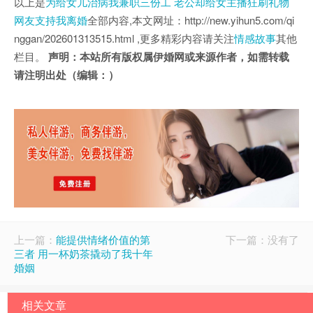
以上是
为给女儿治病我兼职三份工 老公却给女主播狂刷礼物
网友支持我离婚
全部内容,本文网址：http://new.yihun5.com/qi
nggan/202601313515.html ,更多精彩内容请关注
情感故事
其他
栏目。
声明：本站所有版权属伊婚网或来源作者，如需转载
请注明出处（编辑：）
上一篇：
能提供情绪价值的第
下一篇：没有了
三者 用一杯奶茶撬动了我十年
婚姻
相关文章