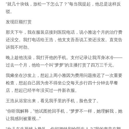
“就几十块钱，放松一下怎么了？”每当我提起，他总是这样反
驳。
发现巨额打赏
那天下午，我在服装店接到医院电话，说小雅这个月的治疗费
还没交。我打电话给王浩，他支支吾吾说工资还没发。直觉告
诉我不对劲。
晚上趁他洗澡，我打开他的手机。支付记录让我浑身冰冷——
过去一个月，他给一个叫“梦梦”的主播打赏了四万三千元。
我瘫坐在沙发上，想起上周小雅因为费用问题推迟了一次重要
检查，想起自己因为舍不得坐公交每天步行四十分钟去早餐
店，想起已经半年没买过一件新衣服。
王浩从浴室出来，看见我手里的手机，脸色变了。
“你听我解释，”他试图抢回手机，“梦梦不一样，她理解我，她
让我感到被重视...”
“女儿在生死线上挣扎，你却把钱刷给陌生人？”我的声音在颤