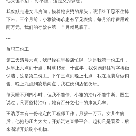
他头也不抬：“你不懂，这是支持梦想。”
我默默走进女儿房间，摸着她发烫的额头，眼泪终于忍不住掉
下来。三个月前，小雅被确诊患有罕见疾病，每月治疗费用近
两万元。我们的存款在第一个月就见底了。
---
兼职三份工
第二天清晨六点，我已经在早餐店忙碌。这是我第一份工作，
从早上六点到十点，时薪15元。十点半，我匆匆赶往写字楼做
保洁，这是第二份工。下午三点到晚上七点，我在服装店做销
售。晚上九点到凌晨两点，我在便利店值夜班。
每天睡不到四小时，但我不能停。小雅的治疗不能中断。医生
说过，只要坚持治疗，她有百分之七十的康复几率。
王浩原本有一份稳定的工程师工作，月薪一万五。女儿生病
后，他抱怨压力太大，开始沉迷直播平台。起初只是看看，后
来渐渐开始刷小礼物。