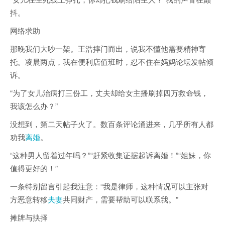
抖。
网络求助
那晚我们大吵一架。王浩摔门而出，说我不懂他需要精神寄
托。凌晨两点，我在便利店值班时，忍不住在妈妈论坛发帖倾
诉。
“为了女儿治病打三份工，丈夫却给女主播刷掉四万救命钱，
我该怎么办？”
没想到，第二天帖子火了。数百条评论涌进来，几乎所有人都
劝我
离婚
。
“这种男人留着过年吗？”“赶紧收集证据起诉离婚！”“姐妹，你
值得更好的！”
一条特别留言引起我注意：“我是律师，这种情况可以主张对
方恶意转移
夫妻
共同财产，需要帮助可以联系我。”
摊牌与抉择