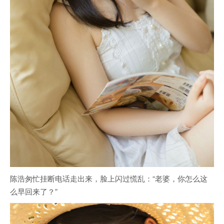
陈浩匆忙挂断电话走出来，脸上闪过慌乱：“老婆，你怎么这
么早回来了？”