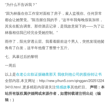
“为什么不告诉我？”
“因为林薇在你工作室对面租了房子，雇人监视你。任何异常
都会让她警觉。”陈浩握住我的手，“这半年我每晚假装加班，
其实在配合调查。那些酒店记录，是我故意留下的——为了让
林薇相信我已经完全受她控制。”
雨停了，阳光穿透云层。我看着眼前这个男人，突然发现他鬓
角有了白发，这半年他瘦了整整十五斤。
七、风暴过后的黎明
一周后
以上是
在老公出轨证据确凿那天 我收到他公司的股份转让书
全部内容,本文网址：http://new.yihun5.com/qinggan/20251224
3410.html ,更多精彩内容请关注
情感故事
其他栏目。
声明：本
站所有版权属伊婚网或来源作者，如需转载请注明出处（编
辑：）