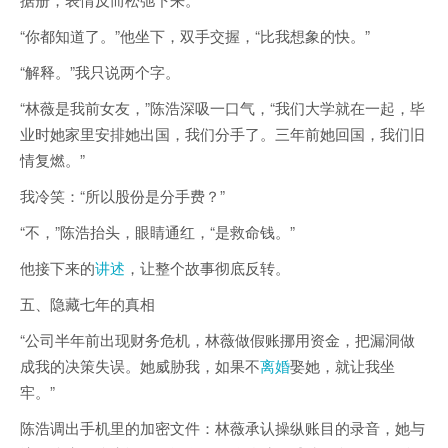
“你都知道了。”他坐下，双手交握，“比我想象的快。”
“解释。”我只说两个字。
“林薇是我前女友，”陈浩深吸一口气，“我们大学就在一起，毕
业时她家里安排她出国，我们分手了。三年前她回国，我们旧
情复燃。”
我冷笑：“所以股份是分手费？”
“不，”陈浩抬头，眼睛通红，“是救命钱。”
他接下来的
讲述
，让整个故事彻底反转。
五、隐藏七年的真相
“公司半年前出现财务危机，林薇做假账挪用资金，把漏洞做
成我的决策失误。她威胁我，如果不
离婚
娶她，就让我坐
牢。”
陈浩调出手机里的加密文件：林薇承认操纵账目的录音，她与