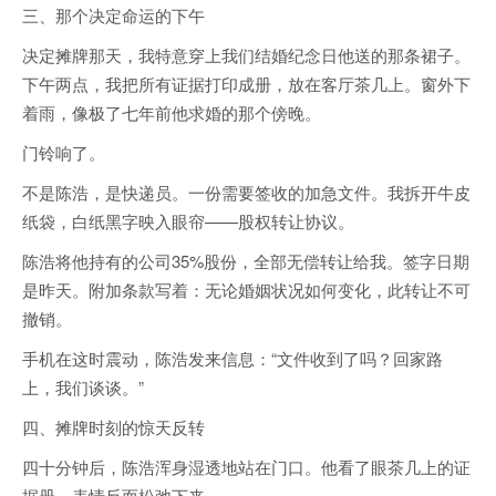
三、那个决定命运的下午
决定摊牌那天，我特意穿上我们结婚纪念日他送的那条裙子。
下午两点，我把所有证据打印成册，放在客厅茶几上。窗外下
着雨，像极了七年前他求婚的那个傍晚。
门铃响了。
不是陈浩，是快递员。一份需要签收的加急文件。我拆开牛皮
纸袋，白纸黑字映入眼帘——股权转让协议。
陈浩将他持有的公司35%股份，全部无偿转让给我。签字日期
是昨天。附加条款写着：无论婚姻状况如何变化，此转让不可
撤销。
手机在这时震动，陈浩发来信息：“文件收到了吗？回家路
上，我们谈谈。”
四、摊牌时刻的惊天反转
四十分钟后，陈浩浑身湿透地站在门口。他看了眼茶几上的证
据册，表情反而松弛下来。