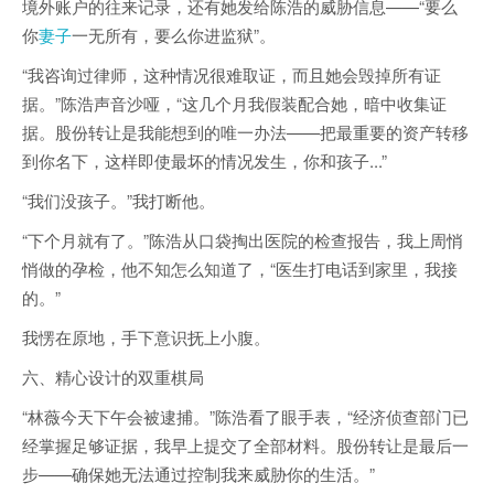
境外账户的往来记录，还有她发给陈浩的威胁信息——“要么
你
妻子
一无所有，要么你进监狱”。
“我咨询过律师，这种情况很难取证，而且她会毁掉所有证
据。”陈浩声音沙哑，“这几个月我假装配合她，暗中收集证
据。股份转让是我能想到的唯一办法——把最重要的资产转移
到你名下，这样即使最坏的情况发生，你和孩子...”
“我们没孩子。”我打断他。
“下个月就有了。”陈浩从口袋掏出医院的检查报告，我上周悄
悄做的孕检，他不知怎么知道了，“医生打电话到家里，我接
的。”
我愣在原地，手下意识抚上小腹。
六、精心设计的双重棋局
“林薇今天下午会被逮捕。”陈浩看了眼手表，“经济侦查部门已
经掌握足够证据，我早上提交了全部材料。股份转让是最后一
步——确保她无法通过控制我来威胁你的生活。”