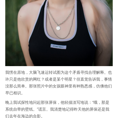
我愣在原地，大脑飞速运转试图为这个矛盾寻找合理解释。也
许只是他欣赏的网红？或者是某个明星？但直觉告诉我，事情
没那么简单。那张照片中的女孩眼神里有种熟悉感，仿佛他们
早已相识。
晚上我试探性地问起那张屏保，他轻描淡写地说：“哦，那是
系统自带的壁纸。”谎言。我清楚地记得昨天他的屏保还是我
们去年在海边的合影。