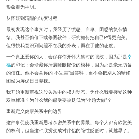
形象奉为神明。
从怀疑到清醒的转变过程
最初发现这个事实时，我经历了愤怒、自卑、困惑的复杂情
绪。我甚至偷偷下载修图软件，研究如何把自己P得更完美。
但很快我意识到问题不在我的外表，而在于他的态度。
一个真正爱你的人，会保存你开怀大笑时的眼纹，因为那是
幸
福
的印记；会珍藏你清晨睡眼惺忪的模样，因为那是毫无防备
的信任。他不会拿你的“不完美”当笑料，更不会把别人的精修
图设为屏保日日凝视。
我开始重新审视这段关系中的权力动态。为什么我要接受这种
双重标准？为什么我的感受要被贬低为“小题大做”？
重新定义健康关系中的边界
这件事促使我重新思考亲密关系中的界限。每个人都有欣赏美
的权利，但当这种欣赏变成对伴侣的隐性贬低时，就越界了。