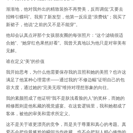
渐渐地，他对我外出的精致装扮不再赞美，反而调侃“又要去
招蜂引蝶吗”。我剪了新发型，他第一反应是“浪费钱”；我买了
新裙子，他说“之前的又不是不能穿”。
他却会认真点评那个女孩朋友圈的每张照片：“这个滤镜很适
合她”、“她穿红色果然好看”。我曾天真地以为他只是对审美有
见解。
谁在定义“美”的价值
我开始思考，为什么他需要保存我的丑照和她的美照？也许这
满足了他某种心理需求——通过我的“不修边幅”证明自己的包
容大度，通过她的“完美无瑕”维持对理想形象的向往。
我的素颜照成了他证明“我不是肤浅看脸的人”的奖杯，而她的
精修图则是他私藏的视觉盛宴。在这套逻辑里，我和她都成了
客体，被他的审美和需求所定义。
这不是关于谁更漂亮的竞争，而是关于尊重和真心的考题。真
爱不会把你最尴尬的瞬间当作收藏，也不会把别人精心修饰的