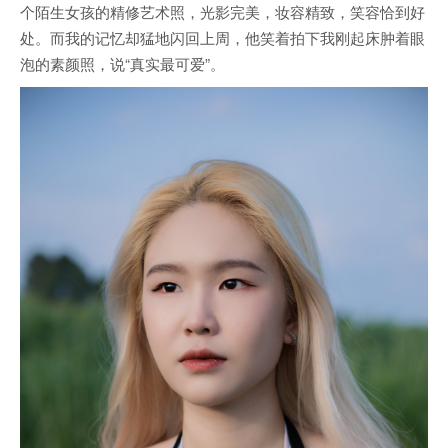
个陌生女孩的精修艺术照，光影完美，妆容精致，笑容恰到好
处。而我的记忆却猛地闪回上周，他笑着拍下我刚起床肿着眼
泡的素颜照，说“真实最可爱”。