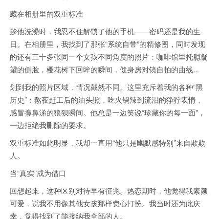
藏在相册里的双重标准
趁他洗澡时，我忍不住解锁了他的手机——密码还是我的生
日。在相册里，我找到了那张“系统自带”的精修图，同时发现
的还有三十多张同一个女孩不同角度的照片：咖啡馆里托腮凝
望的侧脸，樱花树下回眸的瞬间，健身房对镜自拍的曲线...
划到我的照片区域，情况截然不同。这里充斥着我的各种“黑
历史”：熬夜赶工后的油头照，吃火锅辣到流泪的狰狞表情，
感冒擤鼻涕的狼狈瞬间。他总是一边笑说“珍藏你的每一面”，
一边拒绝我删除的要求。
双重标准如此明显，我却一直用“他只是幽默感特别”来自欺欺
人。
当“真实”成为借口
回想起来，这种区别对待早有征兆。热恋期时，他觉得我素颜
可爱，说我不用像其他女孩那样费心打扮。我当时还为此庆
幸，觉得找到了能接纳我全部的人。