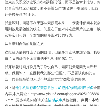
健康的关系应该让双方都感到被珍视，而不是被拿来比较。你
的真实模样应该被爱，而不是被当作“虽然你不够完美，但我
还是接受你”的证明。
我意识到，问题不在于那些素颜照本身——亲密伴侣间本就会
看到彼此最随性的状态。问题在于他对待这些照片的态度，以
及将它们与另一个女性的精修图对比的行为。
从自卑到自信的觉醒之旅
这段经历最初打击了我的自信，但最终却让我更加坚强。我明
白了我的价值不应该由他手机相册的来定义。
我开始花时间打扮是为了取悦自己，素面朝天是因为自己舒
服。我删除了一直困扰我的那些“丑照”，不是否认真实的自
己，而是拒绝被他人以不尊重的方式“收藏”我的影像。
以上是
他手机里存着我素颜丑照，却把她的精修图设屏保
全部
内容,本文网址：http://new.yihun5.com/qinggan/20251025326
6.html ,更多精彩内容请关注
情感故事
其他栏目。
声明：本站
所有版权属伊婚网或来源作者，如需转载请注明出处（编辑：