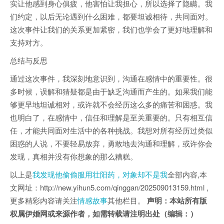
实让他感到身心俱疲，他害怕让我担心，所以选择了隐瞒。我
们约定，以后无论遇到什么困难，都要坦诚相待，共同面对。
这次事件让我们的关系更加紧密，我们也学会了更好地理解和
支持对方。
总结与反思
通过这次事件，我深刻地意识到，沟通在感情中的重要性。很
多时候，误解和猜疑都是由于缺乏沟通而产生的。如果我们能
够更早地坦诚相对，或许就不会经历这么多的痛苦和困惑。我
也明白了，在感情中，信任和理解是至关重要的。只有相互信
任，才能共同面对生活中的各种挑战。我想对所有经历过类似
困惑的人说，不要轻易放弃，勇敢地去沟通和理解，或许你会
发现，真相并没有你想象的那么糟糕。
以上是
我发现他偷偷服用壮阳药，对象却不是我
全部内容,本
文网址：http://new.yihun5.com/qinggan/202509013159.html ,
更多精彩内容请关注
情感故事
其他栏目。
声明：本站所有版
权属伊婚网或来源作者，如需转载请注明出处（编辑：）