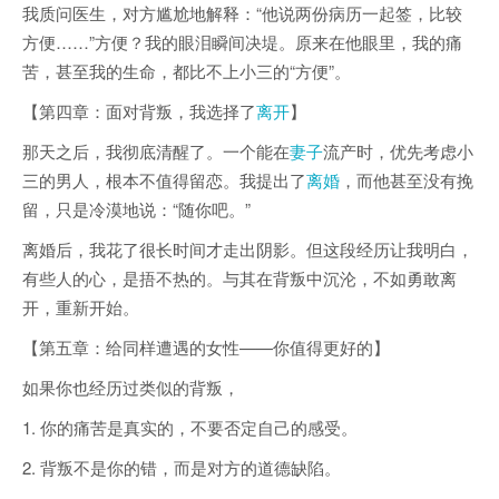
我质问医生，对方尴尬地解释：“他说两份病历一起签，比较
方便……”方便？我的眼泪瞬间决堤。原来在他眼里，我的痛
苦，甚至我的生命，都比不上小三的“方便”。
【第四章：面对背叛，我选择了
离开
】
那天之后，我彻底清醒了。一个能在
妻子
流产时，优先考虑小
三的男人，根本不值得留恋。我提出了
离婚
，而他甚至没有挽
留，只是冷漠地说：“随你吧。”
离婚后，我花了很长时间才走出阴影。但这段经历让我明白，
有些人的心，是捂不热的。与其在背叛中沉沦，不如勇敢离
开，重新开始。
【第五章：给同样遭遇的女性——你值得更好的】
如果你也经历过类似的背叛，
1. 你的痛苦是真实的，不要否定自己的感受。
2. 背叛不是你的错，而是对方的道德缺陷。