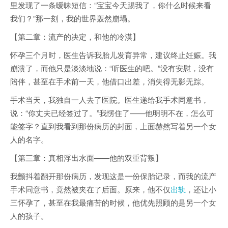
里发现了一条暧昧短信：“宝宝今天踢我了，你什么时候来看
我们？”那一刻，我的世界轰然崩塌。
【第二章：流产的决定，和他的冷漠】
怀孕三个月时，医生告诉我胎儿发育异常，建议终止妊娠。我
崩溃了，而他只是淡淡地说：“听医生的吧。”没有安慰，没有
陪伴，甚至在手术前一天，他借口出差，消失得无影无踪。
手术当天，我独自一人去了医院。医生递给我手术同意书，
说：“你丈夫已经签过了。”我愣住了——他明明不在，怎么可
能签字？直到我看到那份病历的封面，上面赫然写着另一个女
人的名字。
【第三章：真相浮出水面——他的双重背叛】
我颤抖着翻开那份病历，发现这是一份保胎记录，而我的流产
手术同意书，竟然被夹在了后面。原来，他不仅
出轨
，还让小
三怀孕了，甚至在我最痛苦的时候，他优先照顾的是另一个女
人的孩子。