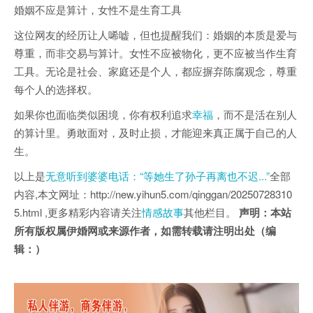
婚姻不应是算计，女性不是生育工具
这位网友的经历让人唏嘘，但也提醒我们：婚姻的本质是爱与
尊重，而非交易与算计。女性不应被物化，更不应被当作生育
工具。无论是社会、家庭还是个人，都应摒弃陈腐观念，尊重
每个人的选择权。
如果你也面临类似困境，你有权利追求
幸福
，而不是活在别人
的算计里。勇敢面对，及时止损，才能迎来真正属于自己的人
生。
以上是
无意听到婆婆电话：“等她生了孙子再离也不迟...”
全部
内容,本文网址：http://new.yihun5.com/qinggan/20250728310
5.html ,更多精彩内容请关注
情感故事
其他栏目。
声明：本站
所有版权属伊婚网或来源作者，如需转载请注明出处（编
辑：）