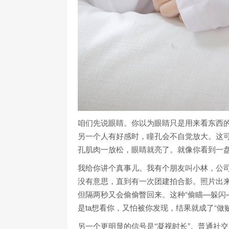
咱们先说眼睛。你以为眼睛只是用来看东西的
另一个人有好感时，瞳孔会不自觉放大。这
孔肌肉一放松，眼睛就亮了。就像你看到一
我给你讲个真事儿。我有个朋友叫小林，公
没有意思，直到有一次团建拍合影。照片出
但隔两秒又会偷偷瞥回来。这种“偷瞄—躲闪
是ta想看你，又怕被你发现，结果就成了“做
另一个更明显的信号是“凝视时长”。普通社交