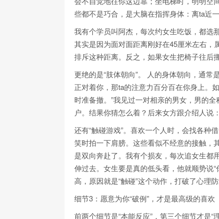
会不自觉地往你这边靠；坐电梯时，明明空间
些都不是巧合，是大脑在指挥身体：离ta近
我有个学员叫阿杰，每次约女生吃饭，都选那
其实是因为面对面距离刚好在45厘米左右，
排斥这种距离。反之，如果女生把椅子往后挪
更绝的是“肢体朝向”。 人的身体朝向，通
正对着你，那ta的注意力百分百在你身上。如
时准备撤。”我见过一对相亲的男女，男的全
户。结果你猜怎么着？后来女方跟介绍人说：
还有“触碰游戏”。喜欢一个人时，会找各种
笑时拍一下肩膀。这些看似不经意的接触，
是双向奔赴了。我有个损友，每次追女生都用
伸过去。女生要是真的低头看，他就顺势说“
高，原因就是“触碰”这个动作，打破了心理
细节3：愿意为你“破例”，才是最高级的喜欢
前两个细节是“本能反应”，第三个细节才是“