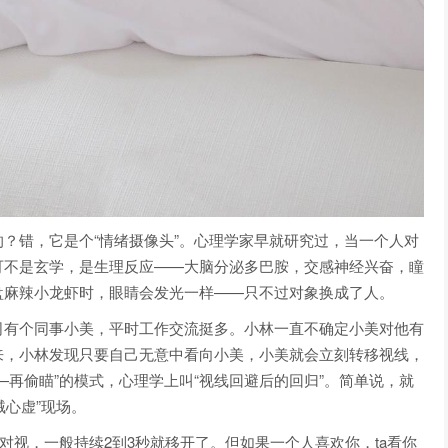
？错，它是个“情绪摄像头”。心理学家早就研究过，当一个人对
可不是玄学，是生理反应——大脑分泌多巴胺，交感神经兴奋，瞳
盘麻辣小龙虾时，眼睛会发光一样——只不过对象换成了人。
司有个同事小美，平时工作交流挺多。小林一直不确定小美对他有
来，小林发现只要自己无意中看向小美，小美就会立刻转移视线，
—再偷瞄”的模式，心理学上叫“视线回避后的回归”。简单说，就
贼心虚”现场。
对视，一般持续2到3秒就移开了。但如果一个人喜欢你，ta看你