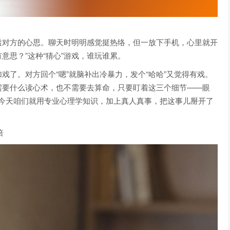
透对方的心思。聊天时明明感觉挺热络，但一放下手机，心里就开
有意思？”这种“猜心”游戏，谁玩谁累。
戏了。对方回个“嗯”就脑补出冷暴力，发个“哈哈”又觉得有戏。
需要什么读心术，也不需要去算命，只要盯着这三个细节——眼
”。今天咱们就用专业心理学知识，加上真人真事，把这事儿掰开了
倍