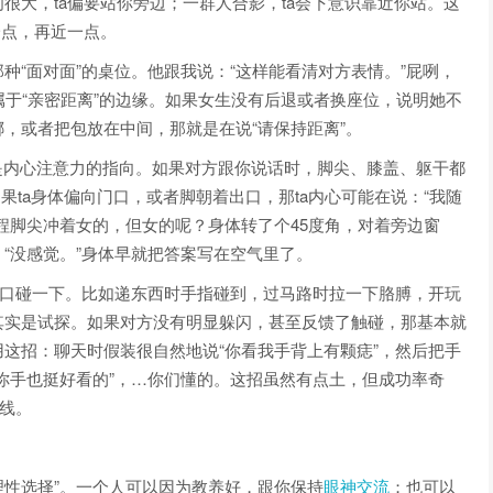
很大，ta偏要站你旁边；一群人合影，ta会下意识靠近你站。这
一点，再近一点。
种“面对面”的桌位。他跟我说：“这样能看清对方表情。”屁咧，
属于“亲密距离”的边缘。如果女生没有后退或者换座位，说明她不
，或者把包放在中间，那就是在说“请保持距离”。
常是内心注意力的指向。如果对方跟你说话时，脚尖、膝盖、躯干都
果ta身体偏向门口，或者脚朝着出口，那ta内心可能在说：“我随
程脚尖冲着女的，但女的呢？身体转了个45度角，对着旁边窗
“没感觉。”身体早就把答案写在空气里了。
借口碰一下。比如递东西时手指碰到，过马路时拉一下胳膊，开玩
其实是试探。如果对方没有明显躲闪，甚至反馈了触碰，那基本就
这招：聊天时假装很自然地说“你看我手背上有颗痣”，然后把手
你手也挺好看的”，…你们懂的。这招虽然有点土，但成功率奇
防线。
理性选择”。一个人可以因为教养好，跟你保持
眼神交流
；也可以