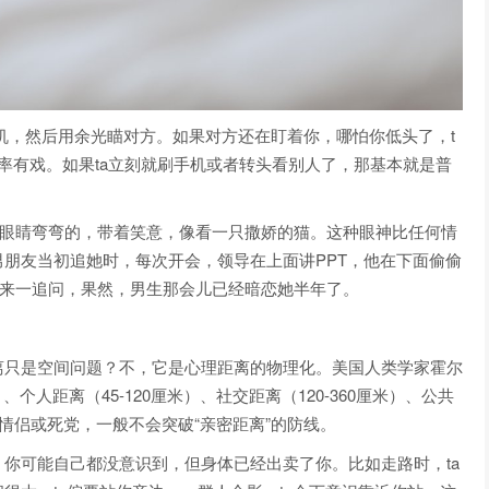
机，然后用余光瞄对方。如果对方还在盯着你，哪怕你低头了，t
率有戏。如果ta立刻就刷手机或者转头看别人了，那基本就是普
方眼睛弯弯的，带着笑意，像看一只撒娇的猫。这种眼神比任何情
朋友当初追她时，每次开会，领导在上面讲PPT，他在下面偷偷
后来一追问，果然，男生那会儿已经暗恋她半年了。
离只是空间问题？不，它是心理距离的物理化。美国人类学家霍尔
个人距离（45-120厘米）、社交距离（120-360厘米）、公共
情侣或死党，一般不会突破“亲密距离”的防线。
你可能自己都没意识到，但身体已经出卖了你。比如走路时，ta