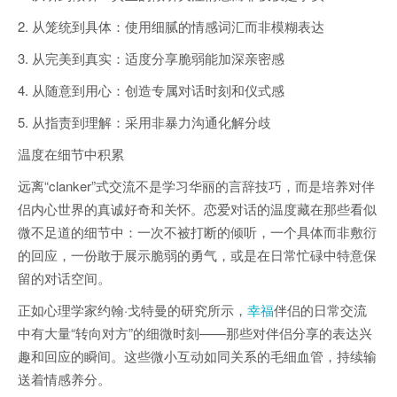
2. 从笼统到具体：使用细腻的情感词汇而非模糊表达
3. 从完美到真实：适度分享脆弱能加深亲密感
4. 从随意到用心：创造专属对话时刻和仪式感
5. 从指责到理解：采用非暴力沟通化解分歧
温度在细节中积累
远离“clanker”式交流不是学习华丽的言辞技巧，而是培养对伴
侣内心世界的真诚好奇和关怀。恋爱对话的温度藏在那些看似
微不足道的细节中：一次不被打断的倾听，一个具体而非敷衍
的回应，一份敢于展示脆弱的勇气，或是在日常忙碌中特意保
留的对话空间。
正如心理学家约翰·戈特曼的研究所示，
幸福
伴侣的日常交流
中有大量“转向对方”的细微时刻——那些对伴侣分享的表达兴
趣和回应的瞬间。这些微小互动如同关系的毛细血管，持续输
送着情感养分。