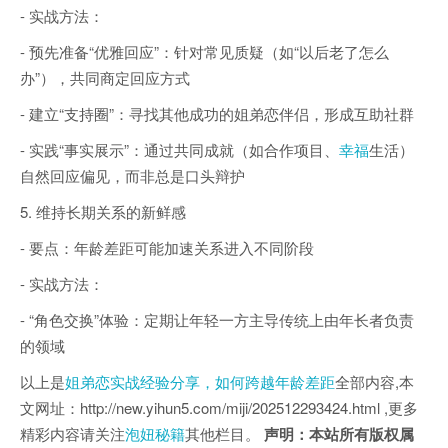
- 实战方法：
- 预先准备“优雅回应”：针对常见质疑（如“以后老了怎么
办”），共同商定回应方式
- 建立“支持圈”：寻找其他成功的姐弟恋伴侣，形成互助社群
- 实践“事实展示”：通过共同成就（如合作项目、
幸福
生活）
自然回应偏见，而非总是口头辩护
5. 维持长期关系的新鲜感
- 要点：年龄差距可能加速关系进入不同阶段
- 实战方法：
- “角色交换”体验：定期让年轻一方主导传统上由年长者负责
的领域
以上是
姐弟恋实战经验分享，如何跨越年龄差距
全部内容,本
文网址：http://new.yihun5.com/miji/202512293424.html ,更多
精彩内容请关注
泡妞秘籍
其他栏目。
声明：本站所有版权属