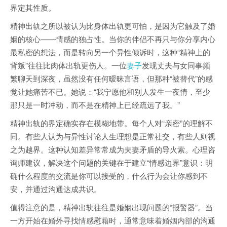
界定其性质。
精神出轨之所以被认为比身体出轨更可怕，是因为它触及了婚
姻的核心——情感的独占性。当你的伴侣不再只与你分享内心
最私密的想法，而是转向另一个异性倾诉时，这种“精神上的
背叛”往往比肉体出轨更伤人。一位
妻子
发现丈夫与女同事频
繁聊天到深夜，虽然没有任何暧昧言语，但那种“被替代”的感
觉让她痛苦不已。她说：“我宁愿他和别人发生一夜情，至少
那只是一时冲动，而不是在精神上已经疏远了我。”
精神出轨的界定确实存在模糊地带。每个人对“亲密”的理解不
同。有些人认为与异性讨论人生理想是正常社交，有些人则视
之为越界。这种认知差异常常成为夫妻矛盾的导火索。心理咨
询师建议，解决这个问题的关键在于建立“情感边界”意识：明
确什么程度的交流是你可以接受的，什么行为会让你感到不
安，并通过沟通达成共识。
值得注意的是，精神出轨往往是婚姻出现问题的“报警器”。当
一方开始在婚外寻找情感慰藉时，通常意味着婚姻内部的沟通