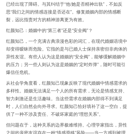
已经出现了障碍。与其纠结于“他/她是否精神出轨”，不如反
思“我们之间的情感连接是否还在”。修复婚姻内部的情感断
裂，远比指责对方的精神游离更为有效。
红颜知己：婚姻中的“第三者”还是“安全阀”？
红颜知己，一个充满古典浪漫色彩的词汇，在现代婚姻语境中
却变得暧昧而危险。它指的是与已婚人士保持亲密但非肉体的
异性友谊。有些人认为这是婚姻的“安全阀”，能够缓解婚姻中
的压力；另一些人则认为这是婚姻的“定时炸弹”，随时可能引
爆信任危机。
从社会学角度看，红颜知己现象反映了现代婚姻中情感需求的
多样性。婚姻无法满足一个人的所有需求，无论是情感支持、
智力刺激还是生活趣味。当这些需求在婚姻内部得不到满足
时，人们自然会向外寻求。红颜知己恰好填补了这一空白，提
供了一种不涉及责任、不破坏家庭的“理想关系”。
但问题在于，这种关系的边界极难维持。心理学家指出，异性
之间的亲密友谊存在一种“情感滑移”风险——当一方感到被理