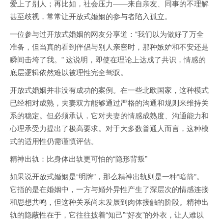
爱上了别人；再比如，社会压力——来自亲友、同事的不理解
甚至歧视，常常让开放式婚姻的参与者陷入孤立。
一位参与过开放式婚姻的网友分享道：“我们以为做好了万全
准备，但当真的看到伴侣与别人亲密时，那种嫉妒和不安还是
瞬间击垮了我。” 这说明，即使在理论上达成了共识，情感的
底层逻辑依然难以被理性完全驾驭。
开放式婚姻并非没有成功的案例。在一些北欧国家，这种模式
已经相对成熟，夫妻双方能够通过严格的沟通和规则来维持关
系的稳定。但必须承认，它对夫妻的情感成熟度、沟通能力和
心理承受力提出了极高要求。对于大多数普通人而言，这种模
式的适用性仍需谨慎评估。
精神出轨：比身体出轨更可怕的“隐形背叛”
如果说开放式婚姻是“明牌”，那么精神出轨则是一种“暗箭”。
它指的是在婚姻中，一方与婚外异性产生了深层次的情感连接
和思想共鸣，但这种关系尚未发展到肉体接触的阶段。精神出
轨的隐蔽性在于，它往往披着“知己”“好友”的外衣，让人难以