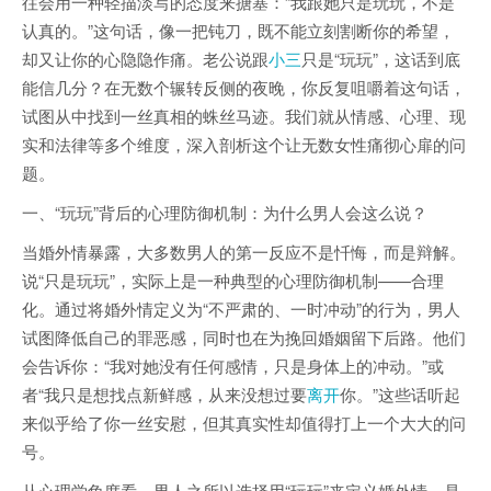
往会用一种轻描淡写的态度来搪塞：“我跟她只是玩玩，不是
认真的。”这句话，像一把钝刀，既不能立刻割断你的希望，
却又让你的心隐隐作痛。老公说跟
小三
只是“玩玩”，这话到底
能信几分？在无数个辗转反侧的夜晚，你反复咀嚼着这句话，
试图从中找到一丝真相的蛛丝马迹。我们就从情感、心理、现
实和法律等多个维度，深入剖析这个让无数女性痛彻心扉的问
题。
一、“玩玩”背后的心理防御机制：为什么男人会这么说？
当婚外情暴露，大多数男人的第一反应不是忏悔，而是辩解。
说“只是玩玩”，实际上是一种典型的心理防御机制——合理
化。通过将婚外情定义为“不严肃的、一时冲动”的行为，男人
试图降低自己的罪恶感，同时也在为挽回婚姻留下后路。他们
会告诉你：“我对她没有任何感情，只是身体上的冲动。”或
者“我只是想找点新鲜感，从来没想过要
离开
你。”这些话听起
来似乎给了你一丝安慰，但其真实性却值得打上一个大大的问
号。
从心理学角度看，男人之所以选择用“玩玩”来定义婚外情，是