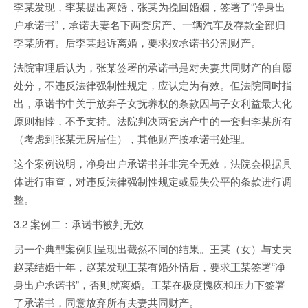
李某发现，李某提出离婚，张某为挽回婚姻，签署了“净身出
户承诺书”，承诺夫妻名下两套房产、一辆汽车及存款全部归
李某所有。后李某起诉离婚，要求按承诺书分割财产。
法院审理后认为，张某签署的承诺书是对夫妻共同财产的自愿
处分，不违反法律强制性规定，应认定为有效。但法院同时指
出，承诺书中关于放弃子女抚养权的条款因与子女利益最大化
原则相悖，不予支持。法院判决两套房产中的一套归李某所有
（考虑到张某无房居住），其他财产按承诺书处理。
这个案例说明，净身出户承诺书并非完全无效，法院会根据具
体进行审查，对违反法律强制性规定或显失公平的条款进行调
整。
3.2 案例二：承诺书被判无效
另一个典型案例则呈现出截然不同的结果。王某（女）与丈夫
赵某结婚十年，赵某发现王某有婚外情后，要求王某签署“净
身出户承诺书”，否则就离婚。王某在极度愧疚和压力下签署
了承诺书，同意放弃所有夫妻共同财产。