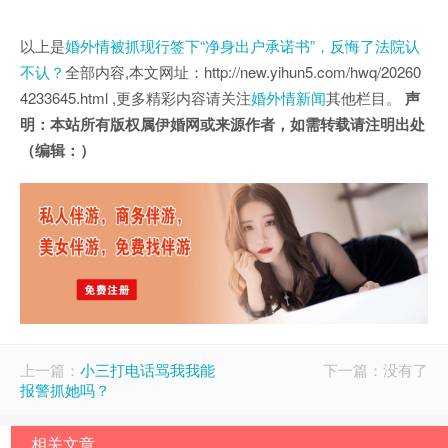
以上是
婚外情被抓现行签下“净身出户承诺书”，反悔了法院认
不认？
全部内容,本文网址：http://new.yihun5.com/hwq/20260
4233645.html ,更多精彩内容请关注
婚外情新闻
其他栏目。
声
明：本站所有版权属伊婚网或来源作者，如需转载请注明出处
（编辑：）
上一篇：
小三打电话骂我我能
下一篇：没有了
报警抓她吗？
相关文章